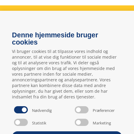
Hella Service Partner
- bare bedre bilværksted
Denne hjemmeside bruger
Gelstedvej 22
cookies
5560
Aarup
Vi bruger cookies til at tilpasse vores indhold og
CVR: 73648718
annoncer, til at vise dig funktioner til sociale medier
og til at analysere vores trafik. Vi deler også
oplysninger om din brug af vores hjemmeside med
vores partnere inden for sociale medier,
local_phone
Kontakt os her
annonceringspartnere og analysepartnere. Vores
partnere kan kombinere disse data med andre
oplysninger, du har givet dem, eller som de har
indsamlet fra din brug af deres tjenester.
Nødvendig
Præferencer
Statistik
Marketing
Bookingbetingelser